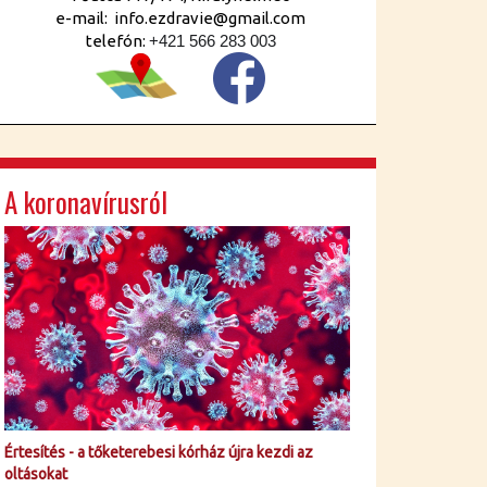
e-mail: info.ezdravie@gmail.com
telefón:
+421 566 283 003
A koronavírusról
Értesítés - a tőketerebesi kórház újra kezdi az
oltásokat