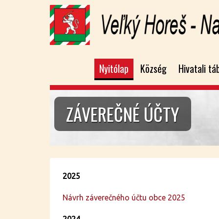
Nyitólap
Község
Hivatali tá
ZÁVEREČNÉ ÚČTY
2025
Návrh záverečného účtu obce 2025