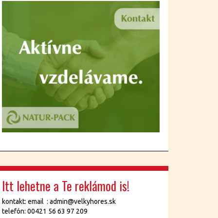
Itt lehetne a Te reklámod is!
kontakt: email : admin@velkyhores.sk
telefón: 00421 56 63 97 209