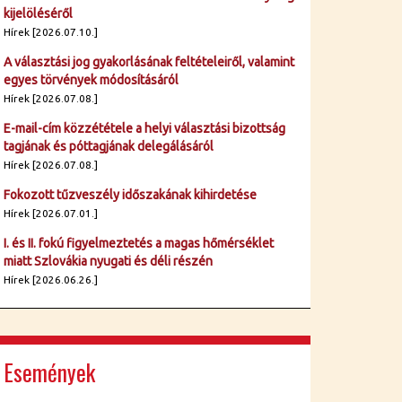
kijelöléséről
Hírek [2026.07.10.]
A választási jog gyakorlásának feltételeiről, valamint
egyes törvények módosításáról
Hírek [2026.07.08.]
E-mail-cím közzététele a helyi választási bizottság
tagjának és póttagjának delegálásáról
Hírek [2026.07.08.]
Fokozott tűzveszély időszakának kihirdetése
Hírek [2026.07.01.]
I. és II. fokú figyelmeztetés a magas hőmérséklet
miatt Szlovákia nyugati és déli részén
Hírek [2026.06.26.]
Események