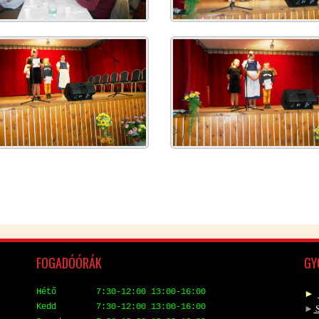
FO­GA­DÓ­ÓRÁK
GYO
►
Hé­tő 7:30-12:00 13:00-16:00
Kedd 7:30-12:00 13:00-16:00
►
S