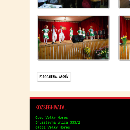
FO­TO­GA­LÉ­RIA - AR­CHÍV
KÖZ­SÉG­HI­VA­TAL
Obec Veľký Horeš
Družstev­ná uli­ca 333/2
07652 Veľký Horeš