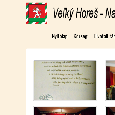
Nyitólap
Község
Hivatali tá