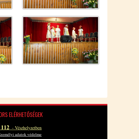
RS EL­ÉR­HE­TŐ­SÉ­GEK
112
- Vész­hely­zet­ben
ze­mé­lyi ada­tok vé­del­me