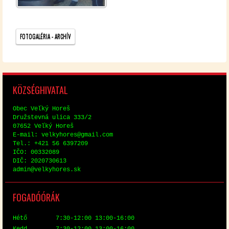
FO­TO­GA­LÉ­RIA - AR­CHÍV
KÖZ­SÉG­HI­VA­TAL
Obec Veľký Horeš
Družstev­ná uli­ca 333/2
07652 Veľký Horeš
E-mail: vel­ky­hores@​gmail.​com
Tel.: +421 56 6397209
IČO: 00332089
DIČ: 2020730613
ad­min@​vel​kyho​res.​sk
FO­GA­DÓ­ÓRÁK
Hé­tő 7:30-12:00 13:00-16:00