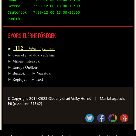
Kedd 7:30-12:00 13:00-16:00
Szer­da 7:30-12:00 13:00-16:00
Csü­tör­tök 7:30-12:00 13:00-16:00
Pén­tek - -
GYORS EL­ÉR­HE­TŐ­SÉ­GEK
112
►
- Vész­hely­zet­ben
►
Sze­mé­lyi ada­tok vé­del­me
►
Mi­ként in­téz­zük
►
Eu­ró­pa Önö­kért
►
Bu­szok
►
Vo­na­tok
►
Re­gi­o­jet
►
Ta­xi
© Copyright 2014-2023 Obecný úrad Veľký Horeš | Mai látogatók:
96
(összesen 59362)