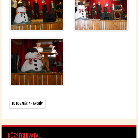
FO­TO­GA­LÉ­RIA - AR­CHÍV
KÖZ­SÉG­HI­VA­TAL