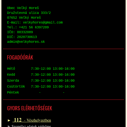
Obec Veľký Horeš
Družstev­ná uli­ca 333/2
07652 Veľký Horeš
E-mail: vel­ky­hores@​gmail.​com
Tel.: +421 56 6397209
IČO: 00332089
DIČ: 2020730613
ad­min@​vel​kyho​res.​sk
FO­GA­DÓ­ÓRÁK
Hé­tő 7:30-12:00 13:00-16:00
Kedd 7:30-12:00 13:00-16:00
Szer­da 7:30-12:00 13:00-16:00
Csü­tör­tök 7:30-12:00 13:00-16:00
Pén­tek - -
GYORS EL­ÉR­HE­TŐ­SÉ­GEK
112
►
- Vész­hely­zet­ben
►
Sze­mé­lyi ada­tok vé­del­me