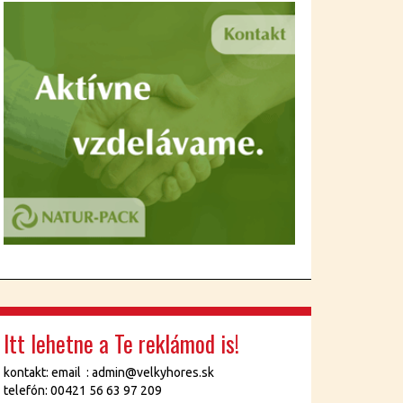
Itt lehetne a Te reklámod is!
kontakt: email : admin@velkyhores.sk
telefón: 00421 56 63 97 209