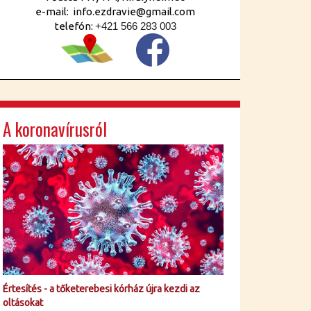
e-mail: info.ezdravie@gmail.com
telefón:
+421 566 283 003
A koronavírusról
Értesítés - a tőketerebesi kórház újra kezdi az
oltásokat