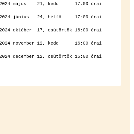
lés – 2024 má­jus 21, kedd 17:00 órai
s – 2024 jú­ni­us 24, hét­fő 17:00 órai
– 2024 ok­tó­ber 17, csü­tör­tök 16:00 órai
és – 2024 no­vem­ber 12, kedd 16:00 órai
– 2024 de­cem­ber 12, csü­tör­tök 16:00 órai