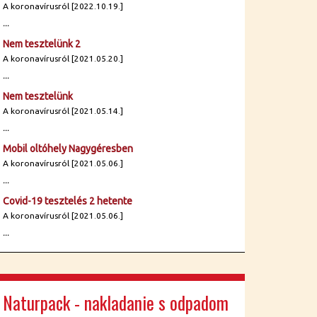
A koronavírusról [2022.10.19.]
...
Nem tesztelünk 2
A koronavírusról [2021.05.20.]
...
Nem tesztelünk
A koronavírusról [2021.05.14.]
...
Mobil oltóhely Nagygéresben
A koronavírusról [2021.05.06.]
...
Covid-19 tesztelés 2 hetente
A koronavírusról [2021.05.06.]
...
Naturpack - nakladanie s odpadom