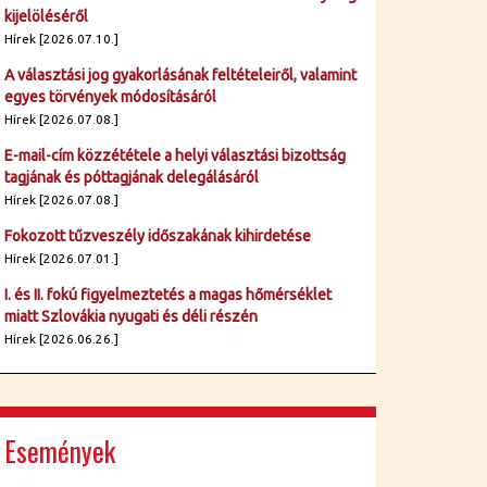
kijelöléséről
Hírek [2026.07.10.]
A választási jog gyakorlásának feltételeiről, valamint
egyes törvények módosításáról
Hírek [2026.07.08.]
E-mail-cím közzététele a helyi választási bizottság
tagjának és póttagjának delegálásáról
Hírek [2026.07.08.]
Fokozott tűzveszély időszakának kihirdetése
Hírek [2026.07.01.]
I. és II. fokú figyelmeztetés a magas hőmérséklet
miatt Szlovákia nyugati és déli részén
Hírek [2026.06.26.]
Események