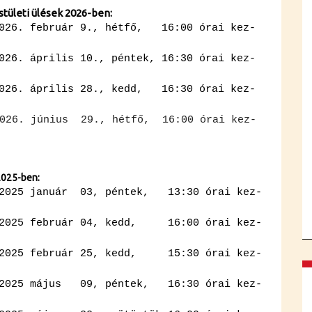
s­tü­le­ti ülé­sek 2026-ben:
– 2026. feb­ru­ár 9., hét­fő, 16:00 órai kez­
 2026. áp­ri­lis 10., pén­tek, 16:30 órai kez­
 – 2026. áp­ri­lis 28., kedd, 16:30 órai kez­
026. jú­ni­us 29., hét­fő, 16:00 órai kez­
25-ben:
ja­nu­ár 03, pén­tek, 13:30 órai kez­
2025 feb­ru­ár 04, kedd, 16:00 órai kez­
feb­ru­ár 25, kedd, 15:30 órai kez­
2025 má­jus 09, pén­tek, 16:30 órai kez­