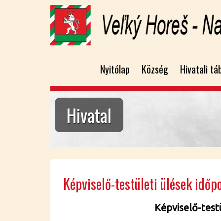
Nyitólap
Község
Hivatali tá
Hivatal
Kép­vi­se­lő-tes­tü­le­ti ülé­sek idő­p
Kép­vi­se­lő-tes­t