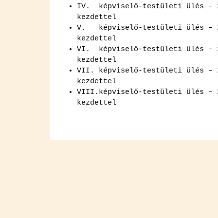
IV. kép­vi­se­lő-tes­tü­le­ti ü
kez­det­tel
V. kép­vi­se­lő-tes­tü­le­ti ülé
kez­det­tel
VI. kép­vi­se­lő-tes­tü­le­ti ülés 
kez­det­tel
VII. kép­vi­se­lő-tes­tü­le­ti ül
kez­det­tel
VI­II.kép­vi­se­lő-tes­tü­le­ti ülés 
kez­det­tel