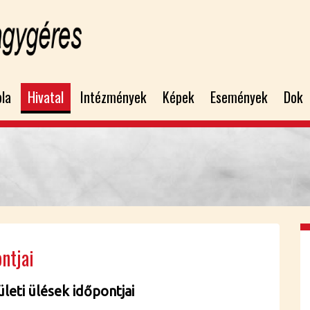
bla
Hivatal
Intézmények
Képek
Események
Dok
ont­jai
ü­le­ti ülé­sek idő­pont­jai