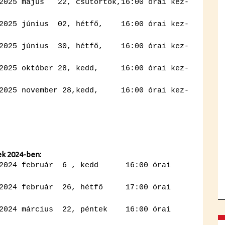
025 má­jus 22, csü­tör­tök,16:00 órai kez­
2025 jú­ni­us 02, hét­fő, 16:00 órai kez­
2025 jú­ni­us 30, hét­fő, 16:00 órai kez­
2025 ok­tó­ber 28, kedd, 16:00 órai kez­
2025 no­vem­ber 28,kedd, 16:00 órai kez­
­sek 2024-ben:
s – 2024 feb­ru­ár 6 , kedd 16:00 órai
s – 2024 feb­ru­ár 26, hét­fő 17:00 órai
s – 2024 már­ci­us 22, pén­tek 16:00 órai