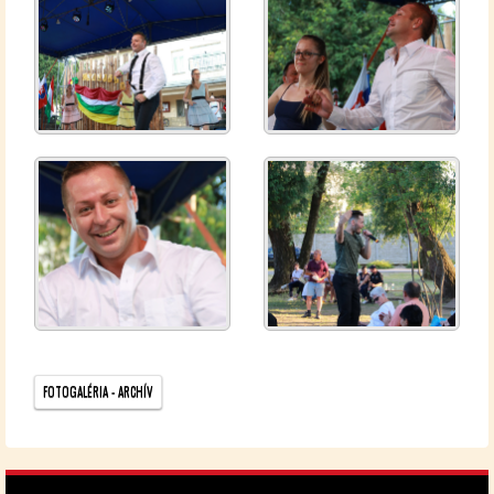
FO­TO­GA­LÉ­RIA - AR­CHÍV