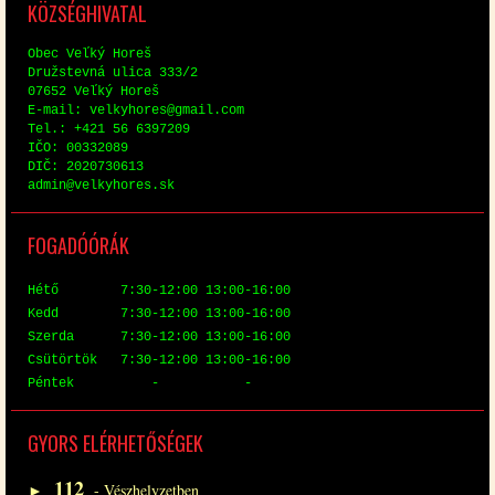
KÖZ­SÉG­HI­VA­TAL
Obec Veľký Horeš
Družstev­ná uli­ca 333/2
07652 Veľký Horeš
E-mail: vel­ky­hores@​gmail.​com
Tel.: +421 56 6397209
IČO: 00332089
DIČ: 2020730613
ad­min@​vel​kyho​res.​sk
FO­GA­DÓ­ÓRÁK
Hé­tő 7:30-12:00 13:00-16:00
Kedd 7:30-12:00 13:00-16:00
Szer­da 7:30-12:00 13:00-16:00
Csü­tör­tök 7:30-12:00 13:00-16:00
Pén­tek - -
GYORS EL­ÉR­HE­TŐ­SÉ­GEK
112
►
- Vész­hely­zet­ben