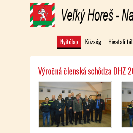
Nyitólap
Község
Hivatali tá
Výročná členská schôdza DHZ 