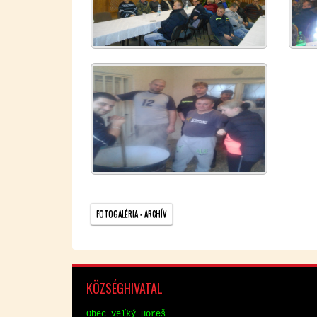
FOTOGALÉRIA - ARCHÍV
KÖZ­SÉG­HI­VA­TAL
Obec Veľký Horeš