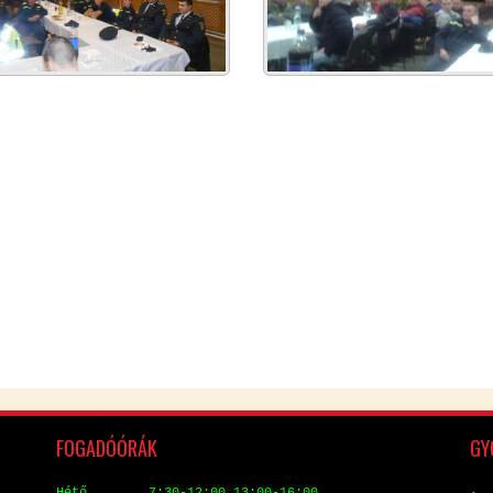
FO­GA­DÓ­ÓRÁK
GYO