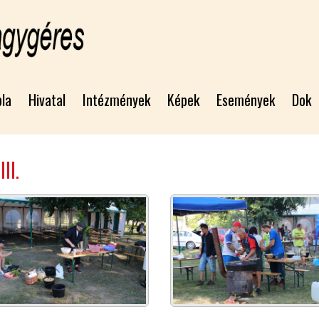
bla
Hivatal
Intézmények
Képek
Események
Dok
II.