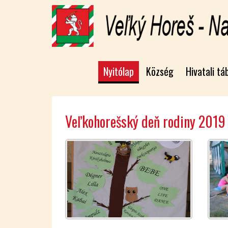
Nyitólap
Község
Hivatali tá
Veľkohorešský deň rodiny 2019 I