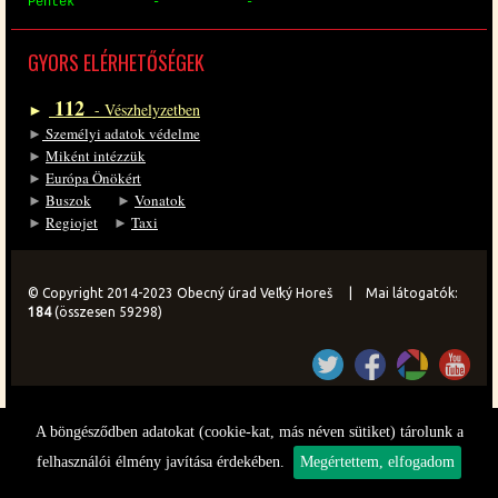
Pén­tek - -
GYORS EL­ÉR­HE­TŐ­SÉ­GEK
112
►
- Vész­hely­zet­ben
►
Sze­mé­lyi ada­tok vé­del­me
►
Mi­ként in­téz­zük
►
Eu­ró­pa Önö­kért
►
Bu­szok
►
Vo­na­tok
►
Re­gi­o­jet
►
Ta­xi
© Copyright 2014-2023 Obecný úrad Veľký Horeš | Mai látogatók:
184
(összesen 59298)
A böngésződben adatokat (cookie-kat, más néven sütiket) tárolunk a
felhasználói élmény javítása érdekében.
Megértettem, elfogadom