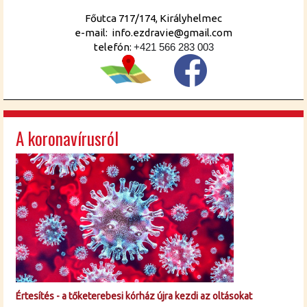
Főutca 717/174, Királyhelmec
e-mail: info.ezdravie@gmail.com
telefón:
+421 566 283 003
A koronavírusról
Értesítés - a tőketerebesi kórház újra kezdi az oltásokat