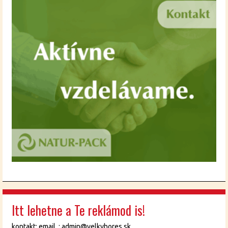
Itt lehetne a Te reklámod is!
kontakt: email : admin@velkyhores.sk