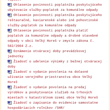
Ohlasenie povinnosti poplatníka poskytujúceho
ubytovacie služby-poplatok za komunálne odpady
Ohlasenie povinnosti poplatníka poskytujúceho
reštauračné, kaviarenské alebo iné pohostinské
služby-poplatok za komunálne odpady
Ohlasenie povinnosti poplatníka platiť
poplatok za komunálne odpady a drobné stavebné
odpady v obci Veľký Horeš v zmysle zákona č.
582/2004 Z.z.
Oznámenie otváracej doby prevádzkovej
jednotky
Žiadosť o udelenie výnimky z bežnej otváracej
doby
Žiadosť o vydanie povolenia na dočasné
užívanie verejného priestranstva obce Veľký
Horeš
Žiadosť o vydanie povolenia na predaj
výrobkov a poskytovanie služieb na trhových
miestach v katastrálnom území obce Veľký Horeš
Žiadosť o zapísanie do evidencie samostatne
hospodáriacich roľníkov /SHR/