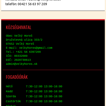
telefón: 00421 56 63 97 209
KÖZ­SÉG­HI­VA­TAL
Obec Veľký Horeš
Družstev­ná uli­ca 333/2
07652 Veľký Horeš
E-mail: vel­ky­hores@​gmail.​com
Tel.: +421 56 6397209
IČO: 00332089
DIČ: 2020730613
ad­min@​vel​kyho​res.​sk
FO­GA­DÓ­ÓRÁK
Hé­tő 7:30-12:00 13:00-16:00
Kedd 7:30-12:00 13:00-16:00
Szer­da 7:30-12:00 13:00-16:00
Csü­tör­tök 7:30-12:00 13:00-16:00