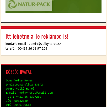
Itt lehetne a Te reklámod is!
kontakt: email : admin@velkyhores.sk
telefón: 00421 56 63 97 209
KÖZ­SÉG­HI­VA­TAL
Obec Veľký Horeš
Družstev­ná uli­ca 333/2
07652 Veľký Horeš
E-mail: vel­ky­hores@​gmail.​com
Tel.: +421 56 6397209
IČO: 00332089
DIČ: 2020730613