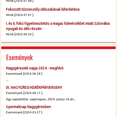
Hírek [2026.07.08.]
Fokozott tűzveszély időszakának kihirdetése
Hírek [2026.07.01.]
I. és II. fokú figyelmeztetés a magas hőmérséklet miatt Szlovákia
nyugati és déli részén
Hírek [2026.06.26.]
Események
Nagygéresiek napja 2024 - meghívó
Események [2024.06.28.]
...
IX. NAGYGŔESI KERÉKPÁRVERSENY
Események [2024.06.17.]
Egy napsütötte, vasárnapon, 2024. június 16-án...
Gyermeknap Nagygéresben
Események [2024.05.27.]