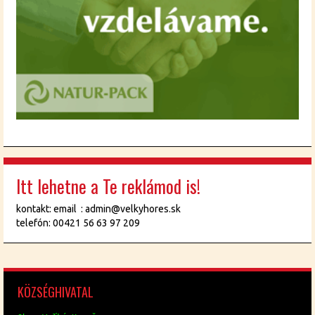
Itt lehetne a Te reklámod is!
kontakt: email : admin@velkyhores.sk
telefón: 00421 56 63 97 209
KÖZ­SÉG­HI­VA­TAL