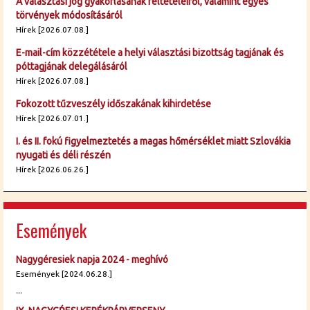
A választási jog gyakorlásának feltételeiről, valamint egyes
törvények módosításáról
Hírek [2026.07.08.]
E-mail-cím közzététele a helyi választási bizottság tagjának és
póttagjának delegálásáról
Hírek [2026.07.08.]
Fokozott tűzveszély időszakának kihirdetése
Hírek [2026.07.01.]
I. és II. fokú figyelmeztetés a magas hőmérséklet miatt Szlovákia
nyugati és déli részén
Hírek [2026.06.26.]
Események
Nagygéresiek napja 2024 - meghívó
Események [2024.06.28.]
...