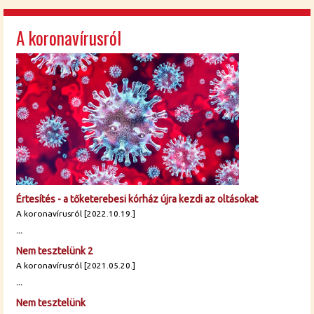
A koronavírusról
Értesítés - a tőketerebesi kórház újra kezdi az oltásokat
A koronavírusról [2022.10.19.]
...
Nem tesztelünk 2
A koronavírusról [2021.05.20.]
...
Nem tesztelünk