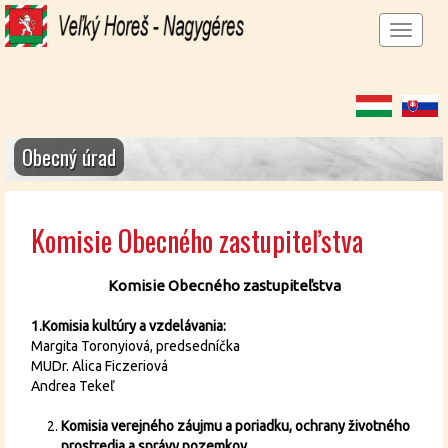
Men
megj
Obecný úrad
Komisie Obecného zastupiteľstva
Komisie Obecného zastupiteľstva
1.Komisia kultúry a vzdelávania:
Margita Toronyiová, predsedníčka
MUDr. Alica Ficzeriová
Andrea Tekeľ
Komisia verejného záujmu a poriadku, ochrany životného
prostredia a správy pozemkov