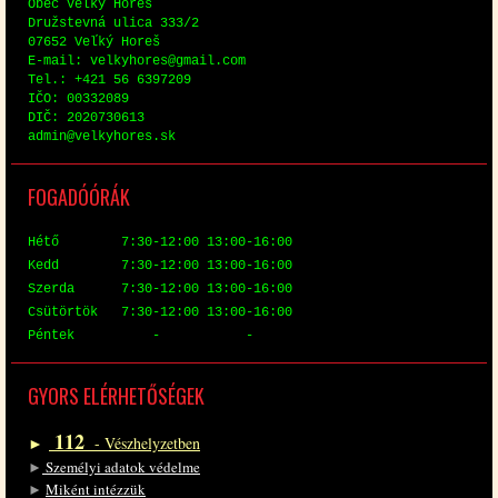
Obec Veľký Horeš
Družstev­ná uli­ca 333/2
07652 Veľký Horeš
E-mail: vel­ky­hores@​gmail.​com
Tel.: +421 56 6397209
IČO: 00332089
DIČ: 2020730613
ad­min@​vel​kyho​res.​sk
FO­GA­DÓ­ÓRÁK
Hé­tő 7:30-12:00 13:00-16:00
Kedd 7:30-12:00 13:00-16:00
Szer­da 7:30-12:00 13:00-16:00
Csü­tör­tök 7:30-12:00 13:00-16:00
Pén­tek - -
GYORS EL­ÉR­HE­TŐ­SÉ­GEK
112
►
- Vész­hely­zet­ben
►
Sze­mé­lyi ada­tok vé­del­me
►
Mi­ként in­téz­zük