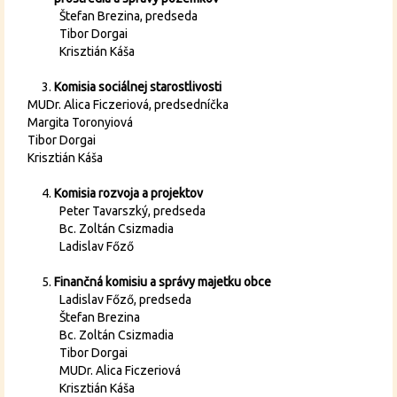
Štefan Brezina, predseda
Tibor Dorgai
Krisztián Káša
Komisia sociálnej starostlivosti
MUDr. Alica Ficzeriová, predsedníčka
Margita Toronyiová
Tibor Dorgai
Krisztián Káša
Komisia rozvoja a projektov
Peter Tavarszký, predseda
Bc. Zoltán Csizmadia
Ladislav Főző
Finančná komisiu a správy majetku obce
Ladislav Főző, predseda
Štefan Brezina
Bc. Zoltán Csizmadia
Tibor Dorgai
MUDr. Alica Ficzeriová
Krisztián Káša